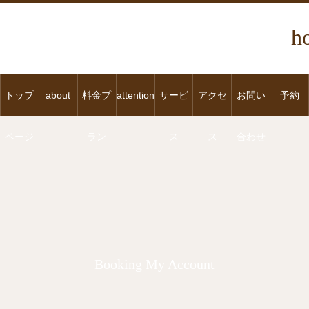
h
トップ
about
料金プ
attention
サービ
アクセ
お問い
予約
ページ
ラン
ス
ス
合わせ
Booking My Account