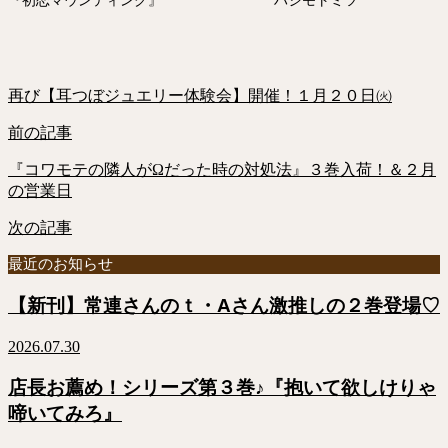
『初恋マウンティング』 ハシモトミツ
再び【耳つぼジュエリー体験会】開催！１月２０日㈫
前の記事
『コワモテの隣人がΩだった時の対処法』３巻入荷！＆２月
の営業日
次の記事
最近のお知らせ
【新刊】常連さんのｔ・Aさん激推しの２巻登場♡
2026.07.30
店長お薦め！シリーズ第３巻♪『抱いて欲しけりゃ
啼いてみろ』