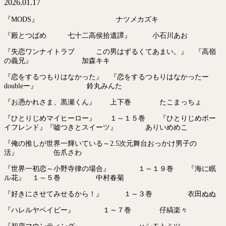
2026.01.17
『MODS』 ナツメカズキ
『殿とつばめ 七十二高侯拾遺譚』 小石川あお
『失恋ワンナイトラブ この男はずるくてあまい。』 『高嶺
の義兄』 加森キキ
『恋をするつもりはなかった』 『恋をするつもりはなかったー
doubleー』 鈴丸みんた
『お憑かれさま、黒瀬くん』 上下巻 たこまっちょ
『ひとりじめマイヒーロー』 １～１５巻 『ひとりじめボー
イフレンド』『嘘つきとスイーツ』 ありいめめこ
『俺の推しが世界一輝いている～2.5次元舞台おっかけ男子の
活』 缶爪さわ
『世界一初恋～小野寺律の場合』 １～１９巻 『海に眠
ル花』 １～５巻 中村春菊
『好きにさせてみせるから！』 １～３巻 衣田ぬぬ
『ハレルヤベイビー』 １～７巻 仔縞楽々