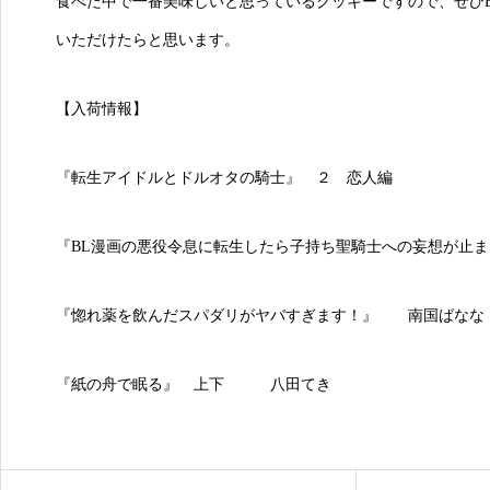
食べた中で一番美味しいと思っているクッキーですので、ぜひ
いただけたらと思います。
【入荷情報】
『転生アイドルとドルオタの騎士』 ２ 恋人編
『BL漫画の悪役令息に転生したら子持ち聖騎士への妄想が止
『惚れ薬を飲んだスパダリがヤバすぎます！』 南国ばなな
『紙の舟で眠る』 上下 八田てき