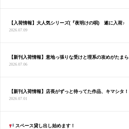
【入荷情報】大人気シリーズ(『夜明けの唄) 遂に入荷♪
2026.07.09
【新刊入荷情報】意地っ張りな受けと理系の攻めがたまら
2026.07.06
ー！
【新刊入荷情報】店長がずっと待ってた作品、キマシタ！
2026.07.01
スペース貸し出し始めます！