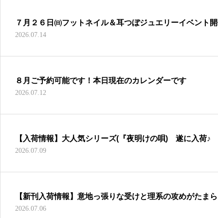
７月２６日㈰フットネイル＆耳つぼジュエリーイベント開
2026.07.14
８月ご予約可能です！本日現在のカレンダーです
2026.07.12
【入荷情報】大人気シリーズ(『夜明けの唄) 遂に入荷♪
2026.07.09
【新刊入荷情報】意地っ張りな受けと理系の攻めがたまら
2026.07.06
ー！