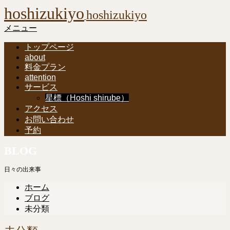
hoshizukiyo
hoshizukiyo
メニュー
トップページ
about
料金プラン
attention
サービス
星標（Hoshi shirube）
アクセス
お問い合わせ
予約
BLOG
日々の出来事
ホーム
ブログ
未分類